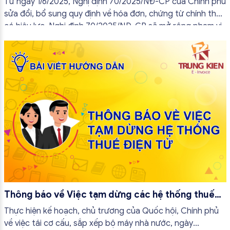
Từ ngày 1/6/2025, Nghị định 70/2025/NĐ-CP của Chính phủ
sửa đổi, bổ sung quy định về hóa đơn, chứng từ chính thức
có hiệu lực. Nghị định 70/2025/NĐ-CP sẽ mở rộng phạm vi
áp dụng hóa đơn điện tử trong đó có hóa đơn điện tử khởi
tạo từ máy tính tiền và thay đổi cách tiếp cận quản lý thuế
theo hướng hiện đại hơn.
Thông báo về Việc tạm dừng các hệ thống thuế
điện tử
Thực hiện kế hoạch, chủ trương của Quốc hội, Chính phủ
về việc tái cơ cấu, sắp xếp bộ máy nhà nước, ngày