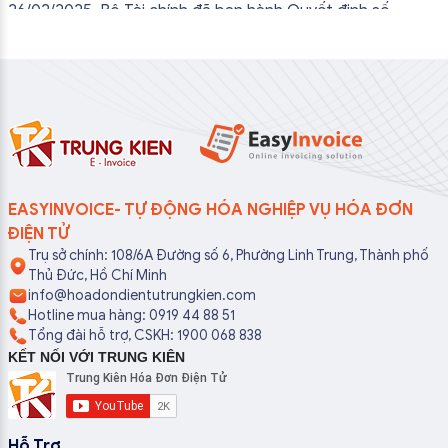
26/02/2025, Bộ Tài chính đã ban hành Quyết định số
381/QĐ-BTC quy định chức năng, nhiệm vụ, quyền hạn và
cơ cấu tổ chức của Cục Thuế...
EASYINVOICE- TỰ ĐỘNG HÓA NGHIỆP VỤ HÓA ĐƠN
ĐIỆN TỬ
Trụ sở chính: 108/6A Đường số 6, Phường Linh Trung, Thành phố
Thủ Đức, Hồ Chí Minh
info@hoadondientutrungkien.com
Hotline mua hàng: 0919 44 88 51
Tổng đài hỗ trợ, CSKH: 1900 068 838
KẾT NỐI VỚI TRUNG KIÊN
Hỗ Trợ