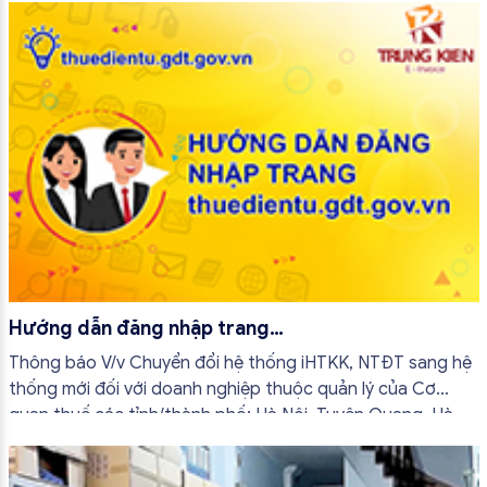
Hướng dẫn đăng nhập trang
thuedientu.gdt.gov.vn
Thông báo V/v Chuyển đổi hệ thống iHTKK, NTĐT sang hệ
thống mới đối với doanh nghiệp thuộc quản lý của Cơ
quan thuế các tỉnh/thành phố: Hà Nội, Tuyên Quang, Hà
Nam, Hải Phòng, Nam Định, Ninh Bình, Thái Bình, Vĩnh Phúc,
Quảng Ninh, Sơn La...