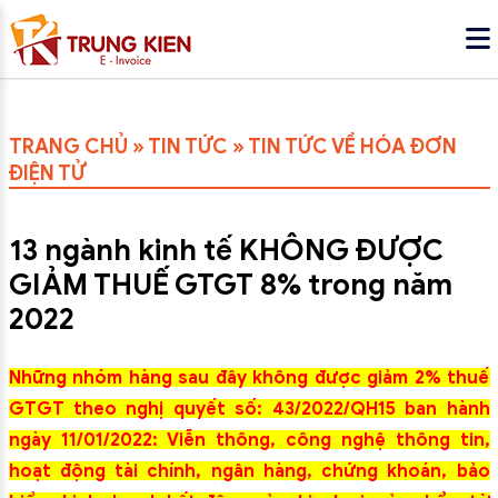
TRANG CHỦ
»
TIN TỨC
»
TIN TỨC VỀ HÓA ĐƠN
ĐIỆN TỬ
13 ngành kinh tế KHÔNG ĐƯỢC
GIẢM THUẾ GTGT 8% trong năm
2022
Những nhóm hàng sau đây không được giảm 2% thuế
GTGT theo nghị quyết số: 43/2022/QH15 ban hành
ngày 11/01/2022:
Viễn thông, công nghệ thông tin,
hoạt động tài chính, ngân hàng, chứng khoán, bảo