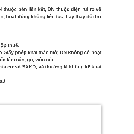
huộc bên liên kết, DN thuộc diện rủi ro về
, hoạt động không liên tục, hay thay đổi trụ
ộp thuế.
có Giấy phép khai thác mỏ; DN không có hoạt
n lâm sản, gỗ, viên nén.
của cơ sở SXKD, và thường là không kê khai
a./