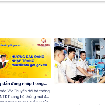
 dẫn đăng nhập trang
ientu.gdt.gov.vn
báo V/v Chuyển đổi hệ thống
 NTĐT sang hệ thống mới đối
anh nghiệp thuộc quản lý của