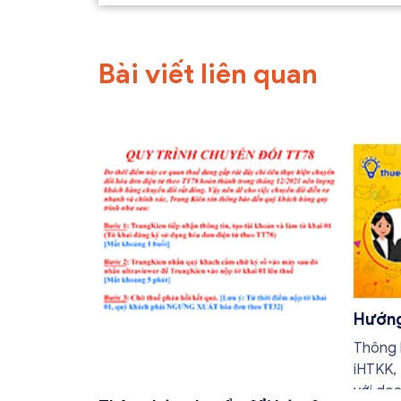
Bài viết liên quan
Hướng
thued
Thông 
iHTKK,
với do