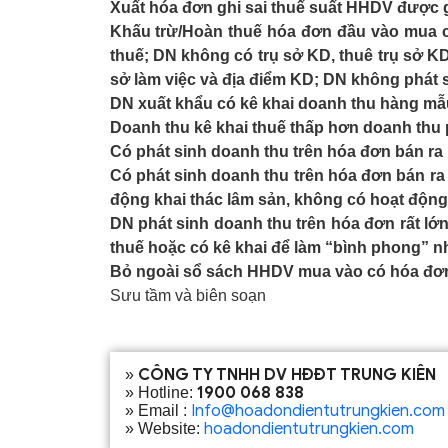
Xuất hóa đơn ghi sai thuế suất HHDV được g
Khấu trừ/Hoàn thuế hóa đơn đầu vào mua củ
thuế; DN không có trụ sở KD, thuê trụ sở KD
sở làm việc và địa điểm KD; DN không phát s
DN xuất khẩu có kê khai doanh thu hàng mẫ
Doanh thu kê khai thuế thấp hơn doanh thu p
Có phát sinh doanh thu trên hóa đơn bán ra
Có phát sinh doanh thu trên hóa đơn bán ra
động khai thác lâm sản, không có hoạt động
DN phát sinh doanh thu trên hóa đơn rất l
thuế hoặc có kê khai để làm “bình phong” 
Bỏ ngoài sổ sách HHDV mua vào có hóa đơn đầ
Sưu tầm và biên soạn
CÔNG TY TNHH DV HĐĐT TRUNG KIÊN
»
1900 068 838
» Hotline:
Info@hoadondientutrungkien.com
» Email :
hoadondientutrungkien.com
» Website: