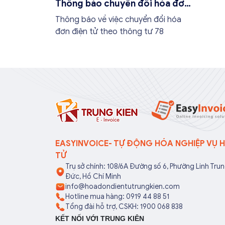
Thông báo chuyển đổi hóa đơn
Cơ qua
điện tử theo thông tư 78
Hà Nội
Thông báo về việc chuyển đổi hóa
Phòng, 
đơn điện tử theo thông tư 78
Bình, V
La...
EASYINVOICE- TỰ ĐỘNG HÓA NGHIỆP VỤ 
TỬ
Trụ sở chính: 108/6A Đường số 6, Phường Linh Tru
Đức, Hồ Chí Minh
info@hoadondientutrungkien.com
Hotline mua hàng: 0919 44 88 51
Tổng đài hỗ trợ, CSKH: 1900 068 838
KẾT NỐI VỚI TRUNG KIÊN