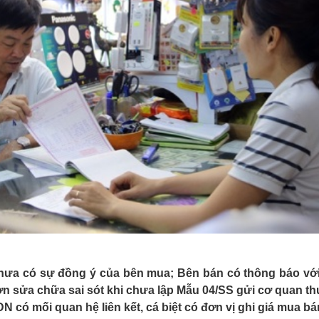
 chưa có sự đồng ý của bên mua; Bên bán có thông báo v
ơn sửa chữa sai sót khi chưa lập Mẫu 04/SS gửi cơ quan th
 có mối quan hệ liên kết, cá biệt có đơn vị ghi giá mua bá