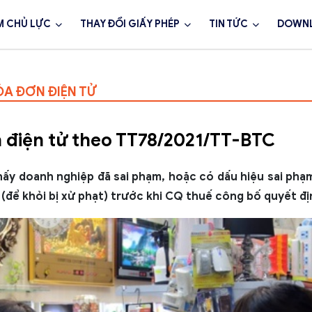
M CHỦ LỰC
THAY ĐỔI GIẤY PHÉP
TIN TỨC
DOWN
ÓA ĐƠN ĐIỆN TỬ
 điện tử theo TT78/2021/TT-BTC
hấy doanh nghiệp đã sai phạm, hoặc có dấu hiệu sai ph
 (để khỏi bị xử phạt) trước khi CQ thuế công bố quyết địn