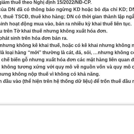
iảm thuế theo Nghị định 15/2022/NĐ-CP.
a DN đã có thông báo ngừng KD hoặc bỏ địa chỉ KD; DN t
, thuê TSCĐ, thuê kho hàng; DN có thời gian thành lập ngắn
inh hoạt động mua vào, bán ra nhiều kỳ khai thuế liên tục.
u trên Tờ khai thuế nhưng không xuất hóa đơn.
hát sinh trên hóa đơn bán ra.
 nhưng không kê khai thuế, hoặc có kê khai nhưng không n
 là loại hàng “mới” thường là cát, đá, sỏi, …nhưng không 
 chế biến gỗ nhưng xuất hóa đơn các mặt hàng liên quan đế
ớn không tương xứng với quy mô về nguồn vốn và quy mô 
nhưng không nộp thuế vì không có khả năng.
u vào (thể hiện trên hệ thống dữ liệu) để trốn thuế đầu r