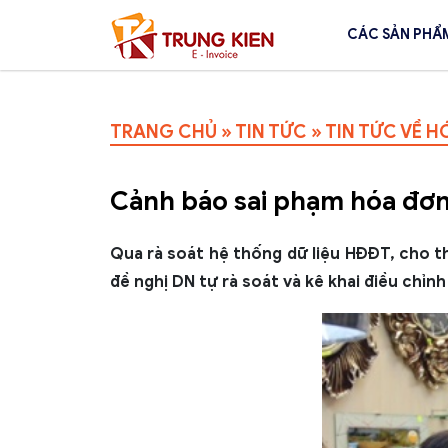
CÁC SẢN PHẨ
TRANG CHỦ
»
TIN TỨC
»
TIN TỨC VỀ H
Cảnh báo sai phạm hóa đơn
Qua rà soát hệ thống dữ liệu HĐĐT, cho t
đề nghị DN tự rà soát và kê khai điều chỉnh