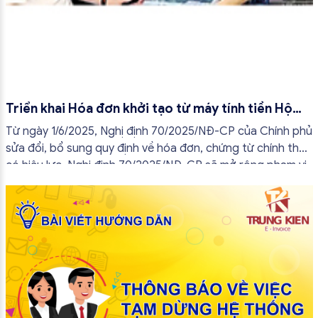
Triển khai Hóa đơn khởi tạo từ máy tính tiền Hộ
kinh doanh từ tháng 7/2025
Từ ngày 1/6/2025, Nghị định 70/2025/NĐ-CP của Chính phủ
sửa đổi, bổ sung quy định về hóa đơn, chứng từ chính thức
có hiệu lực. Nghị định 70/2025/NĐ-CP sẽ mở rộng phạm vi
áp dụng hóa đơn điện tử trong đó có hóa đơn điện tử khởi
tạo từ máy tính tiền và thay đổi cách tiếp cận quản lý thuế
theo hướng hiện đại hơn.