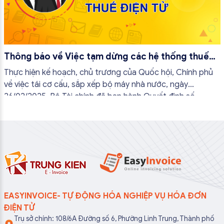
Thông báo về Việc tạm dừng các hệ thống thuế
điện tử
Thực hiện kế hoạch, chủ trương của Quốc hội, Chính phủ
về việc tái cơ cấu, sắp xếp bộ máy nhà nước, ngày
26/02/2025, Bộ Tài chính đã ban hành Quyết định số
381/QĐ-BTC quy định chức năng, nhiệm vụ, quyền hạn và
cơ cấu tổ chức của Cục Thuế...
EASYINVOICE- TỰ ĐỘNG HÓA NGHIỆP VỤ HÓA ĐƠN
ĐIỆN TỬ
Trụ sở chính: 108/6A Đường số 6, Phường Linh Trung, Thành phố