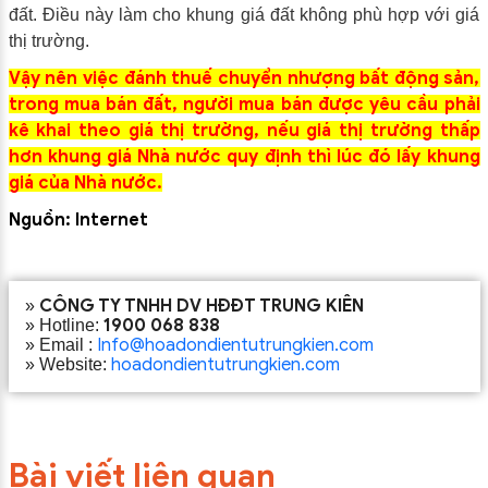
đất. Điều này làm cho khung giá đất không phù hợp với giá
thị trường.
Vậy nên việc đánh thuế chuyển nhượng bất động sản,
trong mua bán đất, người mua bán được yêu cầu phải
kê khai theo giá thị trường, nếu giá thị trường thấp
hơn khung giá Nhà nước quy định thì lúc đó lấy khung
giá của Nhà nước.
Nguồn: Internet
ĐỪNG BỎ LỠ
ĐĂNG KÝ NHẬN ƯU ĐÃI
CÔNG TY TNHH DV HĐĐT TRUNG KIÊN
»
1900 068 838
» Hotline:
Info@hoadondientutrungkien.com
» Email :
hoadondientutrungkien.com
» Website:
Bài viết liên quan