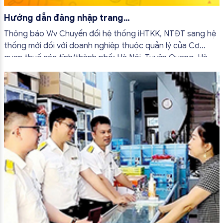
Hướng dẫn đăng nhập trang
thuedientu.gdt.gov.vn
Thông báo V/v Chuyển đổi hệ thống iHTKK, NTĐT sang hệ
thống mới đối với doanh nghiệp thuộc quản lý của Cơ
quan thuế các tỉnh/thành phố: Hà Nội, Tuyên Quang, Hà
Nam, Hải Phòng, Nam Định, Ninh Bình, Thái Bình, Vĩnh Phúc,
Quảng Ninh, Sơn La...