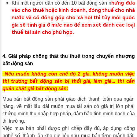
hưng đưa
Khi một người dân có đến 10 bất động sản n
vào cho thuê hoặc kinh doanh, đóng thuế cho nhà
nước và có đóng góp cho xã hội thì tùy mỗi quốc
gia sẽ tính giá ở mức nào để xem xét đánh các loại
thuế tài sản cho phù hợp.
4. Giải pháp chống thất thu thuế trong chuyển nhượng
bất động sản
-Nếu muốn không còn chế độ 2 giá, không muốn việc
thị trường bất động sản bị thổi giá, làm giá… thì cần
quản chặt giá bất động sản:
Mua bán bất động sản phải giao dịch thanh toán qua ngân
hàng, về mặt lâu dài muốn mua tài sản có giá trị lớn phải
chứng minh thu nhập hợp pháp, đảm bảo tính minh bạch của
thị trường.
Việc mua bán phải được ghi chép đầy đủ, áp dụng công
nghệ số, thành lập kho dữ liệu như mua bán từng mảnh đất,