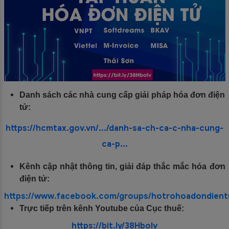
Danh sách các nhà cung cấp giải pháp hóa đơn điện
tử:
https://hcmtax.gov.vn/.../danh-sa-ch-ca-c-nha-cung-
ca-p...
Kênh cập nhật thông tin, giải đáp thắc mắc hóa đơn
điện tử:
https://www.facebook.com/groups/hotrohoadondient
Trực tiếp trên kênh Youtube của Cục thuế:
https://bit.ly/38HboIv