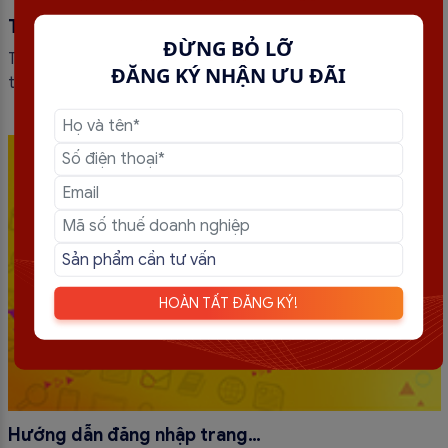
Thông báo chuyển đổi hóa đơn điện tử theo
ĐỪNG BỎ LỠ
thông tư 78
Thông báo về việc chuyển đổi hóa đơn điện tử theo thông
ĐĂNG KÝ NHẬN ƯU ĐÃI
tư 78
HOÀN TẤT ĐĂNG KÝ!
Hướng dẫn đăng nhập trang