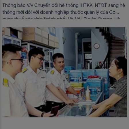
thuedientu.gdt.gov.vn
Thông báo V/v Chuyển đổi hệ thống iHTKK, NTĐT sang hệ
thống mới đối với doanh nghiệp thuộc quản lý của Cơ
quan thuế các tỉnh/thành phố: Hà Nội, Tuyên Quang, Hà
Nam, Hải Phòng, Nam Định, Ninh Bình, Thái Bình, Vĩnh Phúc,
Quảng Ninh, Sơn La...