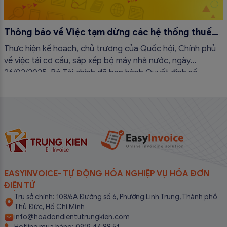
Thông báo về Việc tạm dừng các hệ thống thuế
điện tử
Thực hiện kế hoạch, chủ trương của Quốc hội, Chính phủ
về việc tái cơ cấu, sắp xếp bộ máy nhà nước, ngày
26/02/2025, Bộ Tài chính đã ban hành Quyết định số
381/QĐ-BTC quy định chức năng, nhiệm vụ, quyền hạn và
cơ cấu tổ chức của Cục Thuế...
EASYINVOICE- TỰ ĐỘNG HÓA NGHIỆP VỤ HÓA ĐƠN
ĐIỆN TỬ
Trụ sở chính: 108/6A Đường số 6, Phường Linh Trung, Thành phố
Thủ Đức, Hồ Chí Minh
info@hoadondientutrungkien.com