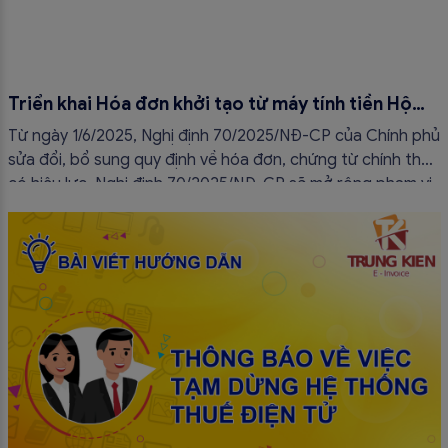
Triển khai Hóa đơn khởi tạo từ máy tính tiền Hộ
kinh doanh từ tháng 7/2025
Từ ngày 1/6/2025, Nghị định 70/2025/NĐ-CP của Chính phủ
sửa đổi, bổ sung quy định về hóa đơn, chứng từ chính thức
có hiệu lực. Nghị định 70/2025/NĐ-CP sẽ mở rộng phạm vi
áp dụng hóa đơn điện tử trong đó có hóa đơn điện tử khởi
tạo từ máy tính tiền và thay đổi cách tiếp cận quản lý thuế
theo hướng hiện đại hơn.