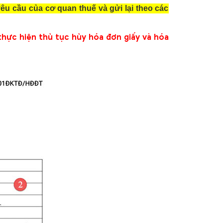
u cầu của cơ quan thuế và gửi lại theo các
thực hiện thủ tục hủy hóa đơn giấy và hóa