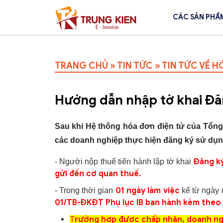
CÁC SẢN PHẨ
TRANG CHỦ
»
TIN TỨC
»
TIN TỨC VỀ H
Hướng dẫn nhập tờ khai Đăn
Sau khi Hệ thống hóa đơn điện tử của Tổng 
các doanh nghiệp thực hiện đăng ký sử dụng
Đăng k
- Người nộp thuế tiến hành lập tờ khai
gửi đến cơ quan thuế.
01 ngày làm việc
- Trong thời gian
kể từ ngày 
01/TB-ĐKĐT Phụ lục IB ban hành kèm theo 
rường hợp được chấp nhận, doanh nghi
T