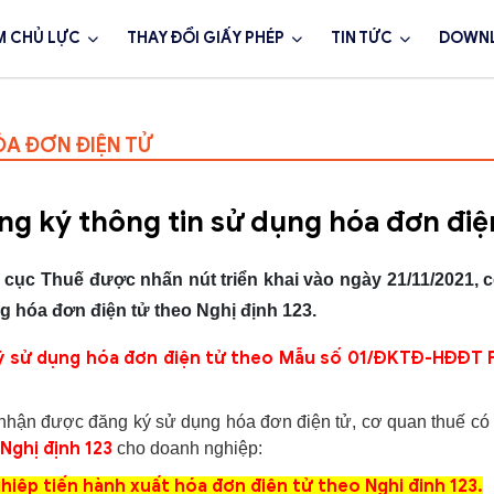
M CHỦ LỰC
THAY ĐỔI GIẤY PHÉP
TIN TỨC
DOWN
ÓA ĐƠN ĐIỆN TỬ
g ký thông tin sử dụng hóa đơn điệ
cục Thuế được nhấn nút triển khai vào ngày 21/11/2021, 
 hóa đơn điện tử theo Nghị định 123.
ý sử dụng hóa đơn điện tử theo Mẫu số 01/ĐKTĐ-HĐĐT Ph
nhận được đăng ký sử dụng hóa đơn điện tử, cơ quan thuế có 
Nghị định 123
cho doanh nghiệp:
ệp tiến hành xuất hóa đơn điện tử theo Nghị định 123.