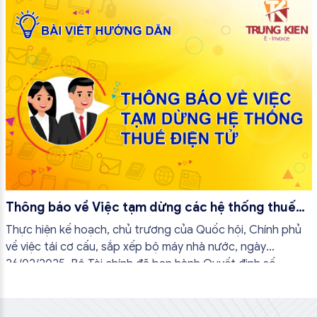
tạo từ máy tính tiền và thay đổi cách tiếp cận quản lý thuế
theo hướng hiện đại hơn.
Thông báo về Việc tạm dừng các hệ thống thuế
điện tử
Thực hiện kế hoạch, chủ trương của Quốc hội, Chính phủ
về việc tái cơ cấu, sắp xếp bộ máy nhà nước, ngày
26/02/2025, Bộ Tài chính đã ban hành Quyết định số
381/QĐ-BTC quy định chức năng, nhiệm vụ, quyền hạn và
cơ cấu tổ chức của Cục Thuế...