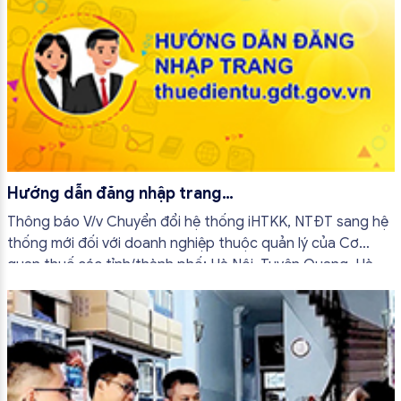
Hướng dẫn đăng nhập trang
thuedientu.gdt.gov.vn
Thông báo V/v Chuyển đổi hệ thống iHTKK, NTĐT sang hệ
thống mới đối với doanh nghiệp thuộc quản lý của Cơ
quan thuế các tỉnh/thành phố: Hà Nội, Tuyên Quang, Hà
Nam, Hải Phòng, Nam Định, Ninh Bình, Thái Bình, Vĩnh Phúc,
Quảng Ninh, Sơn La...