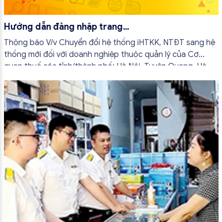
Hướng dẫn đăng nhập trang
thuedientu.gdt.gov.vn
Thông báo V/v Chuyển đổi hệ thống iHTKK, NTĐT sang hệ
thống mới đối với doanh nghiệp thuộc quản lý của Cơ
quan thuế các tỉnh/thành phố: Hà Nội, Tuyên Quang, Hà
Nam, Hải Phòng, Nam Định, Ninh Bình, Thái Bình, Vĩnh Phúc,
Quảng Ninh, Sơn La...