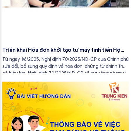
Triển khai Hóa đơn khởi tạo từ máy tính tiền Hộ
kinh doanh từ tháng 7/2025
Từ ngày 1/6/2025, Nghị định 70/2025/NĐ-CP của Chính phủ
sửa đổi, bổ sung quy định về hóa đơn, chứng từ chính thức
có hiệu lực. Nghị định 70/2025/NĐ-CP sẽ mở rộng phạm vi
áp dụng hóa đơn điện tử trong đó có hóa đơn điện tử khởi
tạo từ máy tính tiền và thay đổi cách tiếp cận quản lý thuế
theo hướng hiện đại hơn.