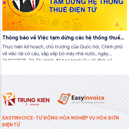
Thông báo về Việc tạm dừng các hệ thống thuế
điện tử
Thực hiện kế hoạch, chủ trương của Quốc hội, Chính phủ
về việc tái cơ cấu, sắp xếp bộ máy nhà nước, ngày
26/02/2025, Bộ Tài chính đã ban hành Quyết định số
381/QĐ-BTC quy định chức năng, nhiệm vụ, quyền hạn và
cơ cấu tổ chức của Cục Thuế...
EASYINVOICE- TỰ ĐỘNG HÓA NGHIỆP VỤ HÓA ĐƠN
ĐIỆN TỬ