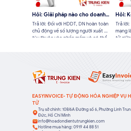
Hỏi: Giải pháp nào cho doanh
Hỏi: K
nghiệp có nhiều người cùng
gì?
Trả lời: Đối với HDDT, DN hoàn toàn
Trả lời
xuất hóa đơn?
chủ động về số lượng người xuất HĐ
mạng là
tùy thuộc vào phần mềm và có thể
tử giữa
sử dụng nhiều CKS để thực hiện lập
thuế, 
hóa đơn và ký điện tử cho hóa đơn.
dịch đ
Nhưng cần đảm bảo những chữ ký
định.
số đó là hoàn toàn hợp lệ (còn thời
hạn sử sụng và đăng ký bằng tên
của chính doanh nghiệp)
EASYINVOICE- TỰ ĐỘNG HÓA NGHIỆP VỤ 
TỬ
Trụ sở chính: 108/6A Đường số 6, Phường Linh Tru
Đức, Hồ Chí Minh
info@hoadondientutrungkien.com
Hotline mua hàng: 0919 44 88 51