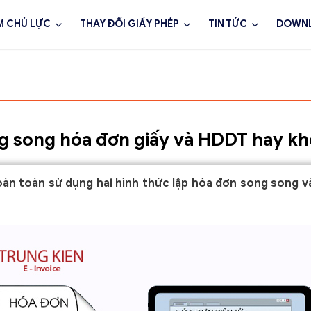
M CHỦ LỰC
THAY ĐỔI GIẤY PHÉP
TIN TỨC
DOWN
ng song hóa đơn giấy và HDDT hay k
hoàn toàn sử dụng hai hình thức lập hóa đơn song song 