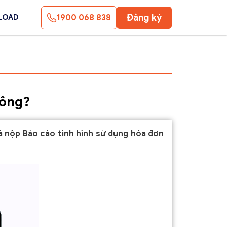
Đăng ký
1900 068 838
LOAD
hông?
và nộp Báo cáo tình hình sử dụng hóa đơn