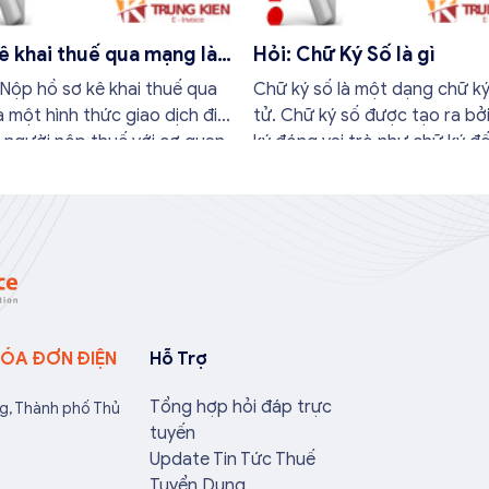
ê khai thuế qua mạng là
Hỏi: Chữ Ký Số là gì
: Nộp hồ sơ kê khai thuế qua
Chữ ký số là một dạng chữ ký
 một hình thức giao dịch điện
tử. Chữ ký số được tạo ra bở
 người nộp thuế với cơ quan
ký đóng vai trò như chữ ký đố
đây là mộ trong những giao
nhân hay con dấu đối với do
ã được pháp luật về thuế quy
nghiệp và được thừa nhận về
pháp lý.
HÓA ĐƠN ĐIỆN
Hỗ Trợ
Tổng hợp hỏi đáp trực
ng, Thành phố Thủ
tuyến
Update Tin Tức Thuế
Tuyển Dụng