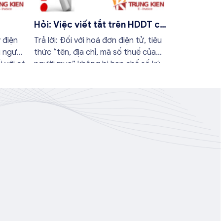
Hỏi: Việc viết tắt trên HDDT có
gì khác so với hóa đơn giấy
 điện
Trả lời: Đối với hoá đơn điện tử, tiêu
không?
i người
thức “tên, địa chỉ, mã số thuế của
i với cá
người mua” không bị hạn chế số ký
anh
tự như đối với các loại hình hoá đơn
 mặt
khác, nếu dài hơn 1 dòng thì hệ
thống sẽ tự nhảy dòng, nên không
cần thiết phải viết tắt ...