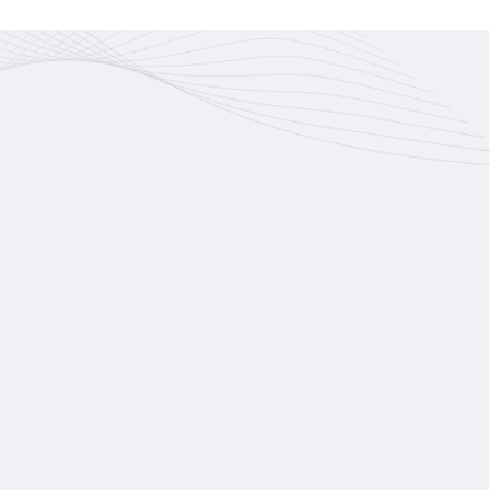
hoá đơn
có thể xuất hóa đơn với rất nhiều
hệ
dòng mà không cần phải đính kèm
không
bảng kê.