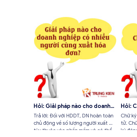
Hỏi: Giải pháp nào cho doanh
Hỏi: C
nghiệp có nhiều người cùng
Trả lời: Đối với HDDT, DN hoàn toàn
Chữ ký 
xuất hóa đơn?
chủ động về số lượng người xuất HĐ
tử. Chữ
tùy thuộc vào phần mềm và có thể
ký đóng