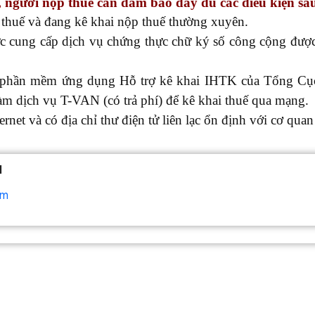
 người nộp thuế cần đảm bảo đầy dủ các điều kiện sa
 thuế và đang kê khai nộp thuế thường xuyên.
c cung cấp dịch vụ chứng thực chữ ký số công cộng đượ
ng phần mềm ứng dụng Hỗ trợ kê khai IHTK của Tổng Cụ
àm dịch vụ T-VAN (có trả phí) để kê khai thuế qua mạng.
rnet và có địa chỉ thư điện tử liên lạc ổn định với cơ qua
N
om