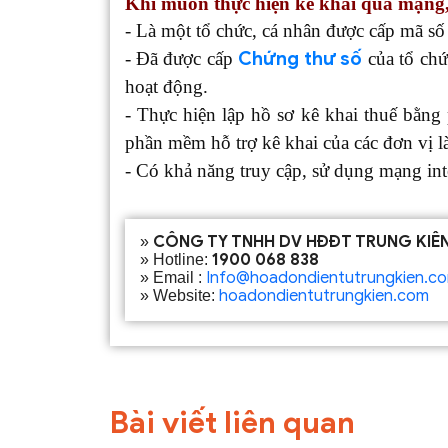
Khi muốn thực hiện kê khai qua mạng,
- Là một tổ chức, cá nhân được cấp mã số
Chứng thư số
- Đã được cấp
của tổ chứ
hoạt động.
- Thực hiện lập hồ sơ kê khai thuế bằ
phần mềm hỗ trợ kê khai của các đơn vị l
- Có khả năng truy cập, sử dụng mạng inte
CÔNG TY TNHH DV HĐĐT TRUNG KIÊ
»
1900 068 838
» Hotline:
Info@hoadondientutrungkien.c
» Email :
hoadondientutrungkien.com
» Website:
Bài viết liên quan