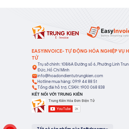
sử dụng nhiều CKS để thực hiện lập
nhân h
hóa đơn và ký điện tử cho hóa đơn.
nghiệp
Nhưng cần đảm bảo những chữ ký
pháp lý
số đó là hoàn toàn hợp lệ (còn thời
hạn sử sụng và đăng ký bằng tên
của chính doanh nghiệp)
EASYINVOICE- TỰ ĐỘNG HÓA NGHIỆP VỤ 
TỬ
Trụ sở chính: 108/6A Đường số 6, Phường Linh Tru
Đức, Hồ Chí Minh
info@hoadondientutrungkien.com
Hotline mua hàng: 0919 44 88 51
Tổng đài hỗ trợ, CSKH: 1900 068 838
KẾT NỐI VỚI TRUNG KIÊN