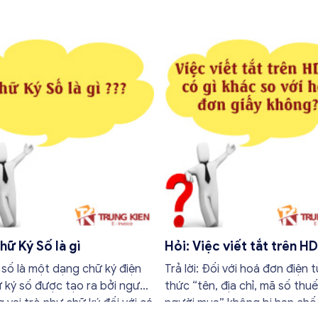
hữ Ký Số là gì
Hỏi: Việc viết tắt trên H
gì khác so với hóa đơn gi
số là một dạng chữ ký điện
Trả lời: Đối với hoá đơn điện t
không?
 ký số được tạo ra bởi người
thức “tên, địa chỉ, mã số thu
 vai trò như chữ ký đối với cá
người mua” không bị hạn chế 