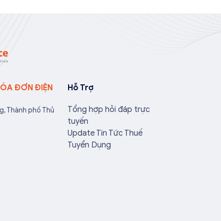
ay con dấu đối với doanh
tự như đối với các loại hình 
 và được thừa nhận về mặt
khác, nếu dài hơn 1 dòng thì 
.
thống sẽ tự nhảy dòng, nên 
cần thiết phải viết tắt ...
HÓA ĐƠN ĐIỆN
Hỗ Trợ
Tổng hợp hỏi đáp trực
ng, Thành phố Thủ
tuyến
Update Tin Tức Thuế
Tuyển Dụng