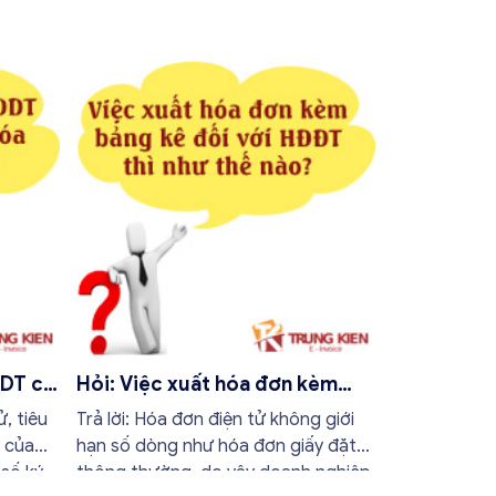
DDT có
Hỏi: Việc xuất hóa đơn kèm
ấy
bảng kê đối với HĐĐT thì như
ử, tiêu
Trả lời: Hóa đơn điện tử không giới
thế nào?
ế của
hạn số dòng như hóa đơn giấy đặt in
số ký
thông thường, do vậy doanh nghiệp