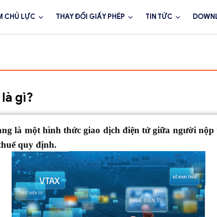
M CHỦ LỰC
THAY ĐỔI GIẤY PHÉP
TIN TỨC
DOWN
là gì?
g là một hình thức giao dịch điện tử giữa người nộp 
thuế quy định.